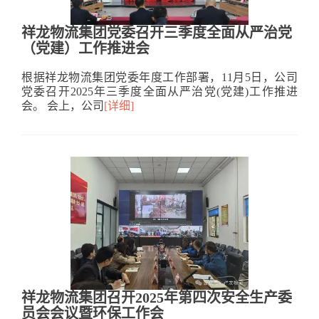
祥龙物流集团党委召开三季度全面从严治党
（党建）工作推进会
根据祥龙物流集团党委年度工作部署，11月5日，公司
党委召开2025年三季度全面从严治党(党建)工作推进
会。 会上，公司
[详细]
祥龙物流集团召开2025年第四次安全生产委
员会会议暨环保工作会