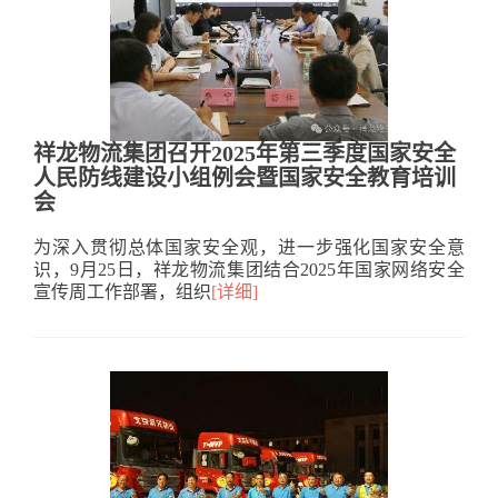
祥龙物流集团召开2025年第三季度国家安全
人民防线建设小组例会暨国家安全教育培训
会
为深入贯彻总体国家安全观，进一步强化国家安全意
识，9月25日，祥龙物流集团结合2025年国家网络安全
宣传周工作部署，组织
[详细]