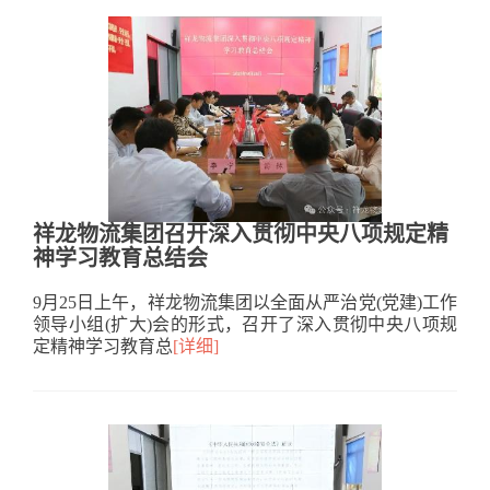
祥龙物流集团召开深入贯彻中央八项规定精
神学习教育总结会
9月25日上午，祥龙物流集团以全面从严治党(党建)工作
领导小组(扩大)会的形式，召开了深入贯彻中央八项规
定精神学习教育总
[详细]