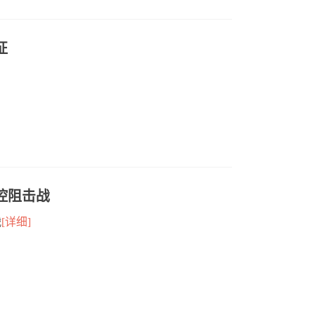
征
控阻击战
战
[详细]