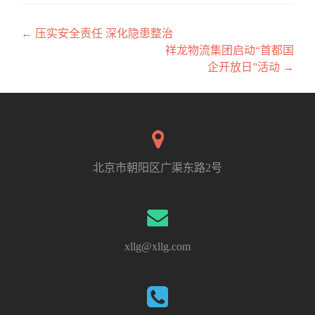
←
压实安全责任 深化隐患整治
文章导航
祥龙物流集团启动“首都国
企开放日”活动
→
北京市朝阳区广渠东路2号
xllg@xllg.com