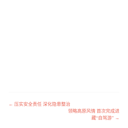
←
压实安全责任 深化隐患整治
文章导航
领略高原风情 首次完成进
藏“自驾游”
→