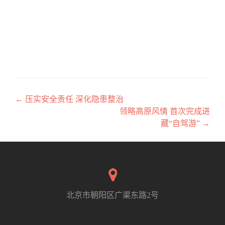
←
压实安全责任 深化隐患整治
文章导航
领略高原风情 首次完成进
藏“自驾游”
→
北京市朝阳区广渠东路2号