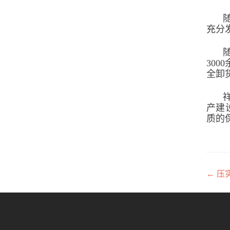
充分
30
全卸
产建
质的
←
压
文