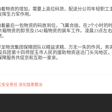
随着物资的增加，需要上高位码货，配送分公司年轻职工
发挥生力军作用。
随着最后一包物资的码放到位，飞翼合拢。在2个小时的
00余箱物资的卸货及1542箱物资的装车工作。凌晨23
货。
祥龙物流集团保障团队以精益求精、万无一失的作风，务
设兵团第十四师昆玉市人民的援助物资送达门头沟地区
保障服务共促京和互助一家亲。
实安全责任 深化隐患整治
章导航