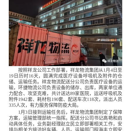
按照祥龙公司工作部署，祥龙物流集团从1月4日至
19日历时16天，圆满完成医疗设备呼吸机及附件的仓
储、运输任务。祥龙物流配送分公司负责医疗设备的运
输，环捷物流公司负责设备的储存、出库，两家单位通
力配合、攻坚克难，共计送达89家医院，运送呼吸机及
附件1942套、耗材包190套、配送车次118次，派出人员
335人次，有力服务保障防疫大局。
1月3日接到运输任务后，祥龙物流集团制定了保障
方案，运输管理部统一指挥。配送分公司书记高艳和启
动具体任务，业务副经理赵立民立即部署相关工作，安
排与相关方接洽好车辆、人员。运输部门程海丰立即安