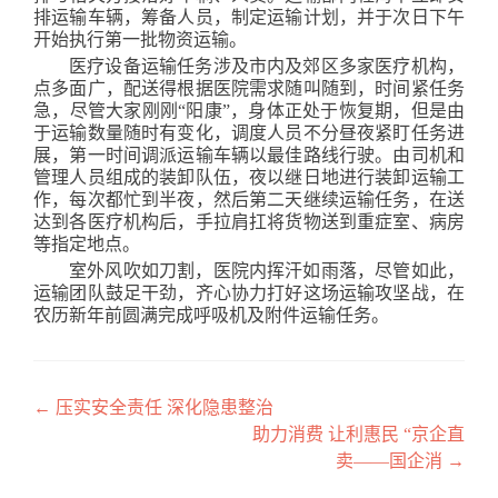
排运输车辆，筹备人员，制定运输计划，并于次日下午
开始执行第一批物资运输。
医疗设备运输任务涉及市内及郊区多家医疗机构，
点多面广，配送得根据医院需求随叫随到，时间紧任务
急，尽管大家刚刚“阳康”，身体正处于恢复期，但是由
于运输数量随时有变化，调度人员不分昼夜紧盯任务进
展，第一时间调派运输车辆以最佳路线行驶。由司机和
管理人员组成的装卸队伍，夜以继日地进行装卸运输工
作，每次都忙到半夜，然后第二天继续运输任务，在送
达到各医疗机构后，手拉肩扛将货物送到重症室、病房
等指定地点。
室外风吹如刀割，医院内挥汗如雨落，尽管如此，
运输团队鼓足干劲，齐心协力打好这场运输攻坚战，在
农历新年前圆满完成呼吸机及附件运输任务。
←
压实安全责任 深化隐患整治
文章导航
助力消费 让利惠民 “京企直
卖——国企消
→