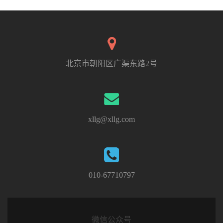
北京市朝阳区广渠东路2号
xllg@xllg.com
010-67710797
微信公众号