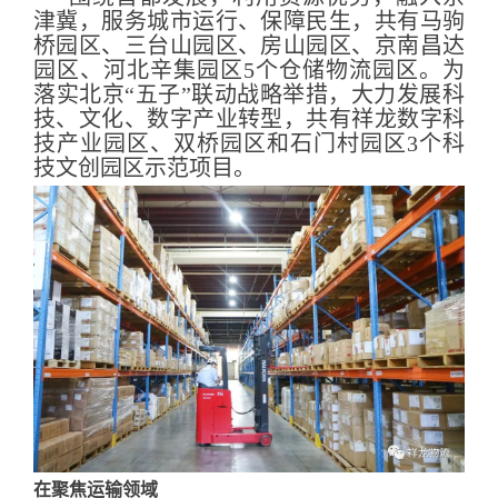
津冀，服务城市运行、保障民生，共有马驹
桥园区、三台山园区、房山园区、京南昌达
园区、河北辛集园区5个仓储物流园区。为
落实北京“五子”联动战略举措，大力发展科
技、文化、数字产业转型，共有祥龙数字科
技产业园区、双桥园区和石门村园区3个科
技文创园区示范项目。
在聚焦运输领域