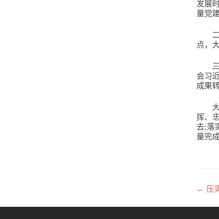
发展
量党
点，
会习
成果
挥、
去;
量完
←
压
文