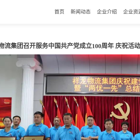
首页
新闻动态
企业介绍
企业资
物流集团召开服务中国共产党成立100周年 庆祝活