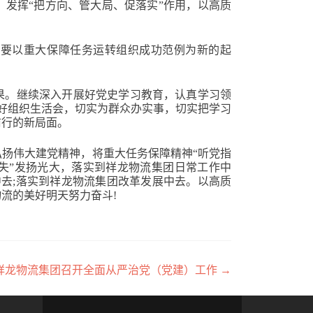
发挥“把方向、管大局、促落实”作用，以高质
。要以重大保障任务运转组织成功范例为新的起
果。继续深入开展好党史学习教育，认真学习领
开好组织生活会，切实为群众办实事，切实把学习
前行的新局面。
扬伟大建党精神，将重大任务保障精神“听党指
失”发扬光大，落实到祥龙物流集团日常工作中
中去;落实到祥龙物流集团改革发展中去。以高质
流的美好明天努力奋斗!
祥龙物流集团召开全面从严治党（党建）工作
→