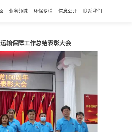
源
业务领域
环保专栏
信息公开
联系我们
动运输保障工作总结表彰大会